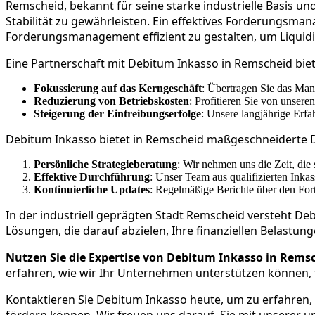
Remscheid, bekannt für seine starke industrielle Basis u
Stabilität zu gewährleisten. Ein effektives Forderungsma
Forderungsmanagement effizient zu gestalten, um Liquiditä
Eine Partnerschaft mit Debitum Inkasso in Remscheid biet
Fokussierung auf das Kerngeschäft
: Übertragen Sie das Man
Reduzierung von Betriebskosten
: Profitieren Sie von unser
Steigerung der Eintreibungserfolge
: Unsere langjährige Erf
Debitum Inkasso bietet in Remscheid maßgeschneiderte D
Persönliche Strategieberatung
: Wir nehmen uns die Zeit, die
Effektive Durchführung
: Unser Team aus qualifizierten Inkas
Kontinuierliche Updates
: Regelmäßige Berichte über den Forts
In der industriell geprägten Stadt Remscheid versteht D
Lösungen, die darauf abzielen, Ihre finanziellen Belastun
Nutzen Sie die Expertise von Debitum Inkasso in Rem
erfahren, wie wir Ihr Unternehmen unterstützen können, fi
Kontaktieren Sie Debitum Inkasso heute, um zu erfahren, 
fördern können. Wir freuen uns darauf, Sie mit unserer 