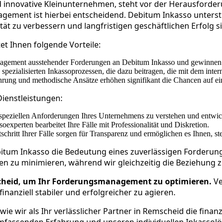
nd innovative Kleinunternehmen, steht vor der Herausforder
nagement ist hierbei entscheidend. Debitum Inkasso unters
t zu verbessern und langfristigen geschäftlichen Erfolg si
et Ihnen folgende Vorteile:
agement ausstehender Forderungen an Debitum Inkasso und gewinnen S
en spezialisierten Inkassoprozessen, die dazu beitragen, die mit dem 
ahrung und methodische Ansätze erhöhen signifikant die Chancen auf ein
ienstleistungen:
 speziellen Anforderungen Ihres Unternehmens zu verstehen und entwicke
soexperten bearbeitet Ihre Fälle mit Professionalität und Diskretion.
chritt Ihrer Fälle sorgen für Transparenz und ermöglichen es Ihnen, st
ebitum Inkasso die Bedeutung eines zuverlässigen Forderun
gen zu minimieren, während wir gleichzeitig die Beziehung 
scheid, um Ihr Forderungsmanagement zu optimieren.
Ve
nanziell stabiler und erfolgreicher zu agieren.
wie wir als Ihr verlässlicher Partner in Remscheid die fin
umfassenden Erfahrung und unseren individuellen Inkassol